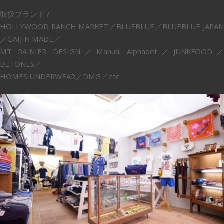
取扱ブランド /
HOLLYWOOD RANCH MARKET／BLUEBLUE／BLUEBLUE JAPAN
／GAIJIN MADE／
MT RAINIER DESIGN／Manual Alphabet／JUNKFOOD／
BETONES／
HOMES UNDERWEAR／DMG／etc