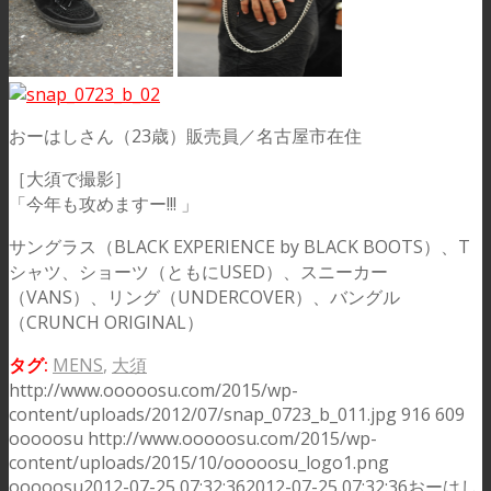
おーはしさん（23歳）販売員／名古屋市在住
［大須で撮影］
「今年も攻めますー!!! 」
サングラス（BLACK EXPERIENCE by BLACK BOOTS）、T
シャツ、ショーツ（ともにUSED）、スニーカー
（VANS）、リング（UNDERCOVER）、バングル
（CRUNCH ORIGINAL）
タグ:
MENS
,
大須
http://www.ooooosu.com/2015/wp-
content/uploads/2012/07/snap_0723_b_011.jpg
916
609
ooooosu
http://www.ooooosu.com/2015/wp-
content/uploads/2015/10/ooooosu_logo1.png
ooooosu
2012-07-25 07:32:36
2012-07-25 07:32:36
おーはし