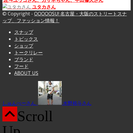
左→ユウコさん、カサネちゃん、中田修久さん
ユタカさん
© Copyright -
OOOOOSU! 名古屋・大阪のストリートスナ
ップ、ファッション情報！
スナップ
トピックス
ショップ
トークリレー
ブランド
フード
ABOUT US
しゅんぺーさん
水野裕斗さん
Scroll
Up