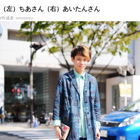
（左）ちあさん（右）あいたんさん
/
作成者: ooooosu