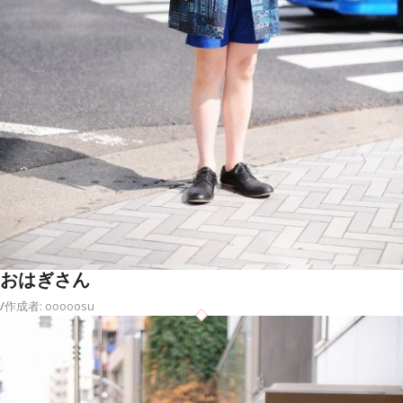
おはぎさん
/
作成者: ooooosu