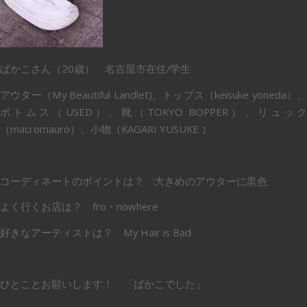
ばかこさん（20歳） 名古屋市在住/学生
アウター（My Beautiful Landlet)、トップス（keisuke yoneda）、
ボトムス（USED）、靴（TOKYO BOPPER）、リュッ
（macromauro）、小物（KAGARI YUSUKE ）
コーディネートのポイントは？ 大きめのアウターに黒色
よく行くお店は？ fro・nowhere
好きなアーティストは？ My Hair is Bad
ひとことお願いします！ 「ばかこでした」