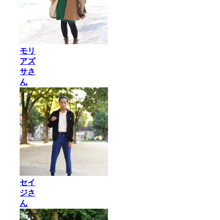
モリ
アズ
サさ
ん
セイ
ジさ
ん