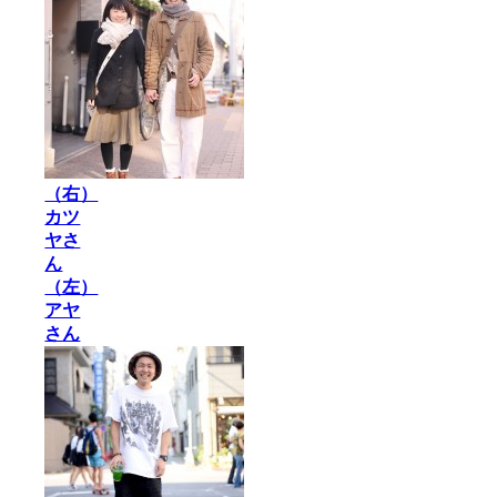
（右）
カツ
ヤさ
ん
（左）
アヤ
さん