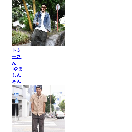
トミ
ーさ
ん
やま
しん
さん