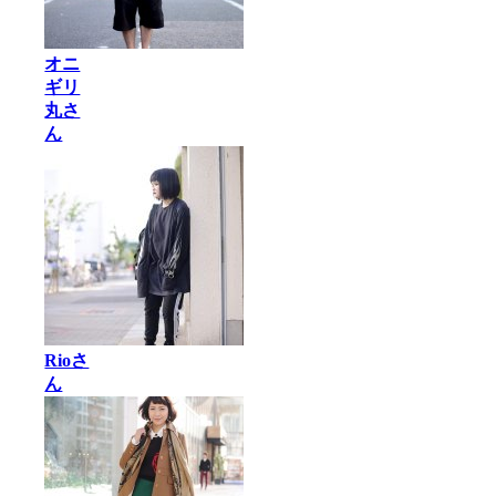
オニ
ギリ
丸さ
ん
Rioさ
ん