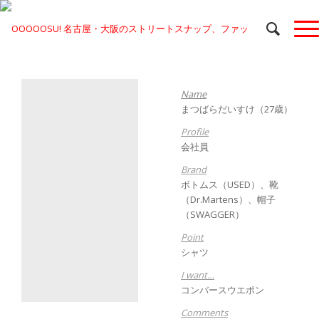
Name
まつばらだいすけ（27歳）
Profile
会社員
Brand
ボトムス（USED）、靴
（Dr.Martens）、帽子
（
SWAGGER
）
Point
シャツ
I want…
コンバースウエポン
Comments