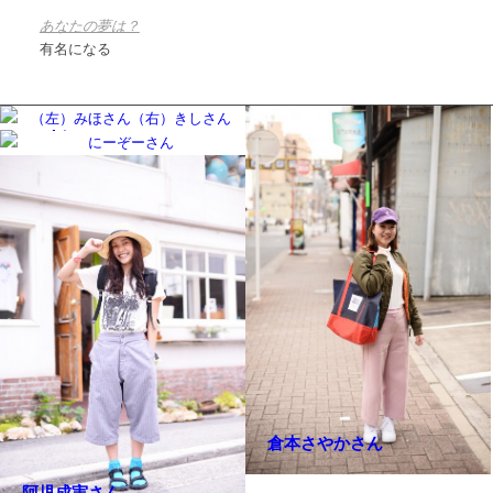
あなたの夢は？
有名になる
（左）みほさん（右）きし
さん
にーぞーさん（大阪
（左）夏菜さん（右）林さ
Snap）
ん
倉本さやかさん
阿児成実さん