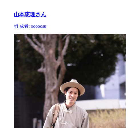
山本恵理さん
/
作成者: ooooosu