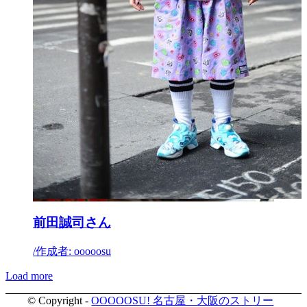
前田誠司さん
/
作成者: ooooosu
Load more
© Copyright -
OOOOOSU! 名古屋・大阪のストリー