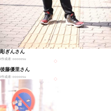
彫ぎんさん
/
作成者: ooooosu
後藤優里さん
/
作成者: ooooosu