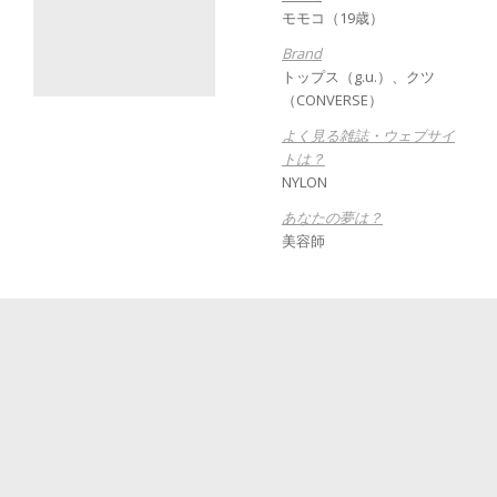
モモコ（19歳）
Brand
トップス（g.u.）、クツ
（CONVERSE）
よく見る雑誌・ウェブサイ
トは？
NYLON
あなたの夢は？
美容師