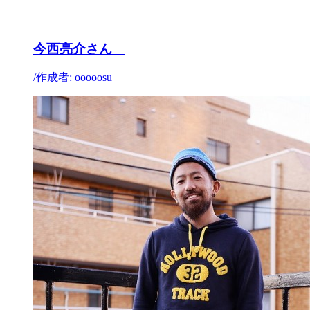
今西亮介さん
/
作成者: ooooosu