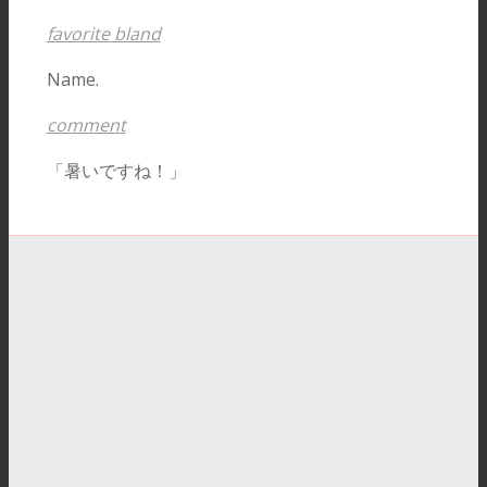
favorite bland
Name.
comment
「暑いですね！」