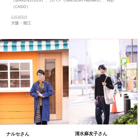
（
BIRKENSTOCK
）、カバン（
GREGORY×BEAMS
）、時計
（CASIO）
Location
大阪・堀江
清水麻友子さん
ナルセさん
シロさん
角島 喬さん