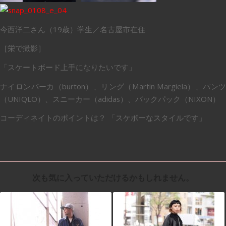
今西洋二さん（19歳）学生／名古屋市在住
［栄で撮影］
「スケートボード上手になりたいです」
ナイロンパーカ（burton）、リング（Martin Margiela）、パンツ
（UNIQLO）、スニーカー（adidas）、バックパック（NIXON）
コーディネイトのポイントは？ 「スケボーなスタイルです」
次も気に入っていただけるかもしれません。