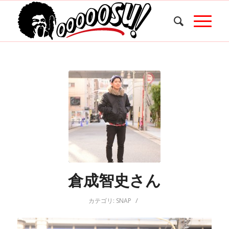
倉成智史さん
/
カテゴリ:
SNAP