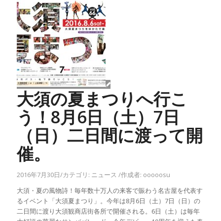
大須の夏まつりへ行こ
う！8月6日（土）7日
（日）二日間に渡って開
催。
2016年7月30日
/
カテゴリ:
ニュース
/
作成者:
ooooosu
大須・夏の風物詩！毎年数十万人の来客で賑わう名古屋を代表す
るイベント「大須夏まつり」。今年は8月6日（土）7日（日）の
二日間に渡り大須観商店街各所で開催される。6日（土）は毎年