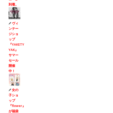
到着。
ヴィ
ンテー
ジショ
ップ
『YAKETY
YAK』
サマー
セール
開催
中！
女の
子ショ
ップ
『flower』
が福袋