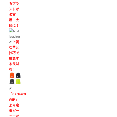
るブラ
ンドが
名古
屋・大
須に！
上質
な革と
技巧で
勝負す
る長財
布！
「Carhartt
WIP」
より定
番ビー
ニーが