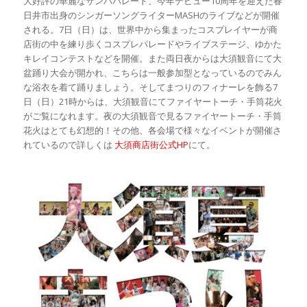
大好評の華麗なサンバパレード、今年デビュー10周年を迎えた春
日井市出身のシンガーソングライターMASHのライブなどが開催
される。7日（日）は、世界中から集まったコスプレイヤーが商
店街の中を練り歩くコスプレパレードやライブステージ、ゆかた
キレイコンテストなどを開催。また両日夜からは大須観音にて大
盆踊り大会が開かれ、こちらは一般参加型となっているのでみん
な浴衣を着て踊りましょう。そしてまつりのフィナーレを飾る7
日（日）21時からは、大須観音にてファイヤートーチ・手筒花火
がご覧になれます。夜の大須観音で見るファイヤートーチ・手筒
花火はとても幻想的！その他、各会場で様々なイベントが開催さ
れているので詳しくは
大須商店街公式HP
にて。