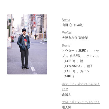
Name
山田 心（24歳）
Profile
大阪市在住/製造業
Brand
アウター（USED）、トッ
プス（USED）、ボトムス
（USED）、靴
（Dr.Martens）、帽子
（USED）、カバン
（NIKE）
似ていると言われる芸能人
は？
斎藤工
大阪に来たらここは行け！
通天閣