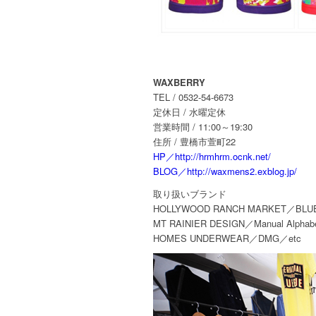
WAXBERRY
TEL / 0532-54-6673
定休日 / 水曜定休
営業時間 / 11:00～19:30
住所 / 豊橋市萱町22
HP／http://hrmhrm.ocnk.net/
BLOG／http://waxmens2.exblog.jp/
取り扱いブランド
HOLLYWOOD RANCH MARKET／BLU
MT RAINIER DESIGN／Manual Alp
HOMES UNDERWEAR／DMG／etc