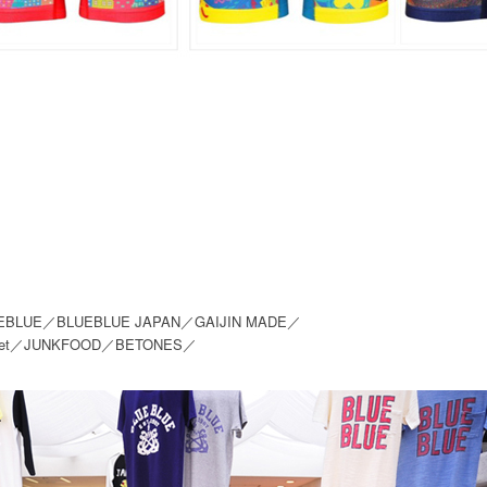
EBLUE／BLUEBLUE JAPAN／GAIJIN MADE／
habet／JUNKFOOD／BETONES／