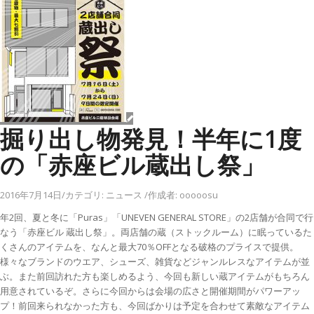
掘り出し物発見！半年に1度
の「赤座ビル蔵出し祭」
2016年7月14日
/
カテゴリ:
ニュース
/
作成者:
ooooosu
年2回、夏と冬に「Puras」「UNEVEN GENERAL STORE」の2店舗が合同で行
なう「赤座ビル 蔵出し祭」。両店舗の蔵（ストックルーム）に眠っているた
くさんのアイテムを、なんと最大70％OFFとなる破格のプライスで提供。
様々なブランドのウエア、シューズ、雑貨などジャンルレスなアイテムが並
ぶ。また前回訪れた方も楽しめるよう、今回も新しい蔵アイテムがもちろん
用意されているぞ。さらに今回からは会場の広さと開催期間がパワーアッ
プ！前回来られなかった方も、今回ばかりは予定を合わせて素敵なアイテム