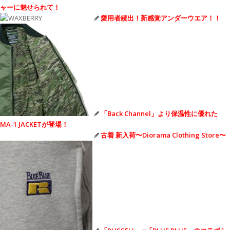
ャーに魅せられて！
愛用者続出！新感覚アンダーウエア！！
「Back Channel」より保温性に優れた
MA-1 JACKETが登場！
古着 新入荷〜Diorama Clothing Store〜