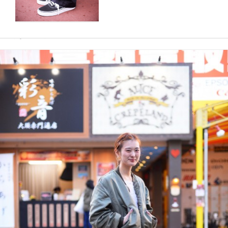
だいきんさん
（左）トリイヤスタカさん（右）なみさん
さよぴーさん