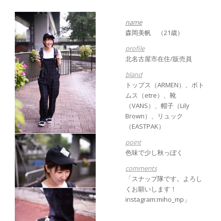
name
森岡美帆 （21歳）
profile
北名古屋市在住/販売員
bland
トップス（ARMEN）、ボト
ムス（etre）、靴
（VANS）、帽子（Lily
Brown）、リュック
（EASTPAK）
point
色味で少し秋っぽく
comments
「スナップ隊です。よろし
くお願いします！
instagram:miho_mp」