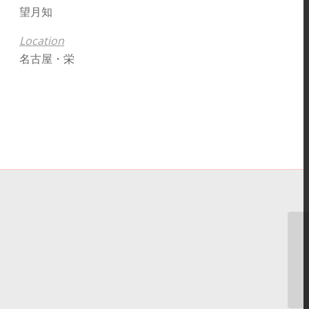
望月知
Location
名古屋・栄