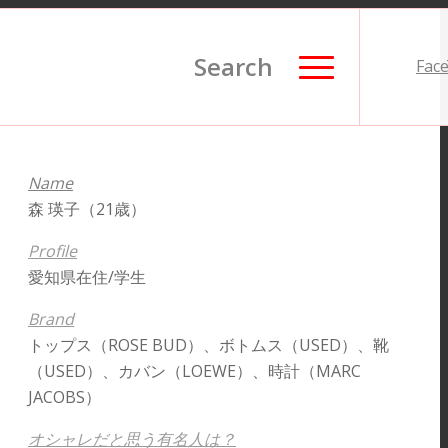
Search
Fac
Name
森 瑛子（21歳）
Profile
愛知県在住/学生
Brand
トップス（
ROSE BUD
）、ボトムス（USED）、靴
（USED）、カバン（
LOEWE
）、時計（
MARC
JACOBS
）
オシャレだと思う有名人は？