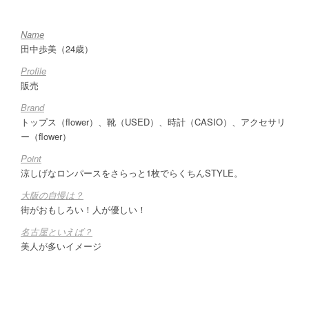
Name
田中歩美（24歳）
Profile
販売
Brand
トップス（flower）、靴（USED）、時計（CASIO）、アクセサリ
ー（flower）
Point
涼しげなロンパースをさらっと1枚でらくちんSTYLE。
大阪の自慢は？
街がおもしろい！人が優しい！
名古屋といえば？
美人が多いイメージ