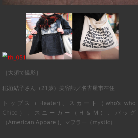
［大須で撮影］
稲垣結子さん（21歳）美容師／名古屋市在住
トップス（Heater)、スカート（who’s who
Chico）、スニーカー（H＆M）、バッグ
（American Apparel)、マフラー（mystic）