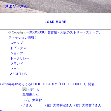
さよぴーさん
POSさん
LOAD MORE
© Copyright -
OOOOOSU! 名古屋・大阪のストリートスナップ、
ファッション情報！
スナップ
トピックス
ショップ
トークリレー
ブランド
フード
ABOUT US
2016年を締めくくるROCK DJ PARTY「OUT OF ORDER」開催！
（左）大島明宏さん（右）大島智子さん