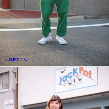
水野雅文さん
本屋篤史さん
きくちみゆきさん