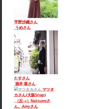
平野沙織さん
うめさん
ショップ
たすさん
酒井 葵さん
マツオ
カさん(大阪Snap)
（左→）Natsumiさ
ん、Amyさん