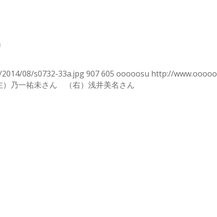
」
2014/08/s0732-33a.jpg
907
605
ooooosu
http://www.ooooo
左）乃一祐未さん （右）浅井美名さん