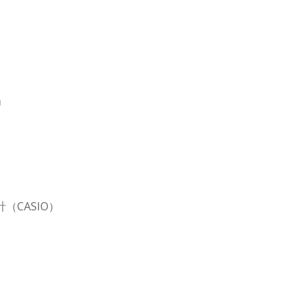
」
（CASIO）