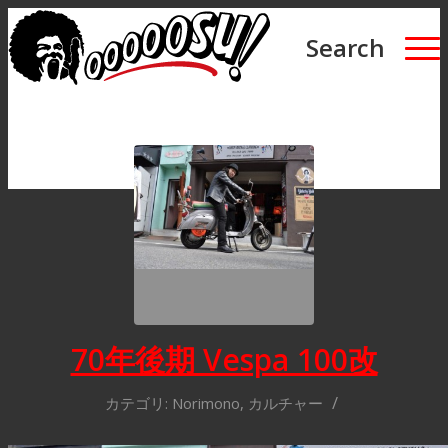
Search
70年後期 Vespa 100改
/
カテゴリ:
Norimono
,
カルチャー