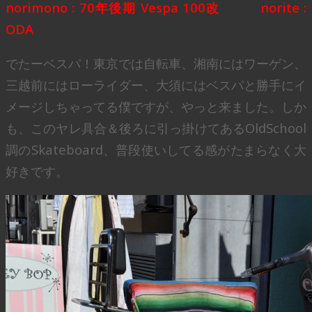
norimono : 70年後期 Vespa 100改 norite :
ODA
でたーベスパ！東京では自転車、湘南にはワーゲン、
三越前にはローライダー、大須にはベスパと勝手にイ
メージしちゃってる僕ですが、やっと来ました。しか
も、このヤレ具合＆後ろに引っ掛けてあるOldSchool
調のSkateboard、普段使いしてる感がたまらなく大
好きです。