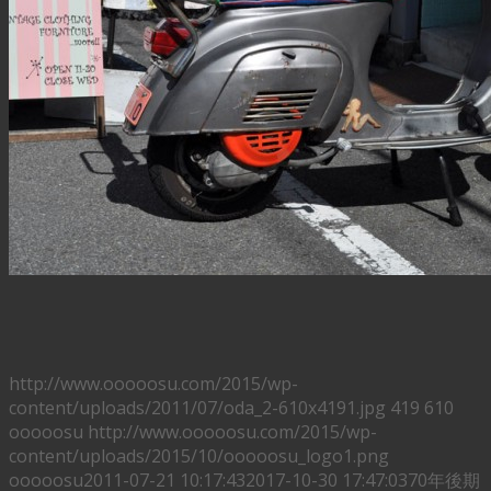
http://www.ooooosu.com/2015/wp-
content/uploads/2011/07/oda_2-610x4191.jpg
419
610
ooooosu
http://www.ooooosu.com/2015/wp-
content/uploads/2015/10/ooooosu_logo1.png
ooooosu
2011-07-21 10:17:43
2017-10-30 17:47:03
70年後期