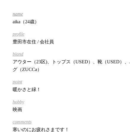
name
aika（24歳）
profile
豊田市在住 / 会社員
bland
アウター（23区)、トップス（USED）、靴（USED）、
グ（
ZUCCa
）
point
暖かさと緑！
hobby
映画
comments
寒いのにお疲れさまです！