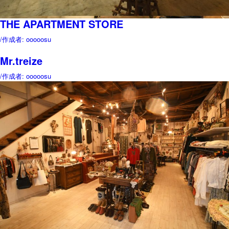
THE APARTMENT STORE
/
作成者: ooooosu
Mr.treize
/
作成者: ooooosu