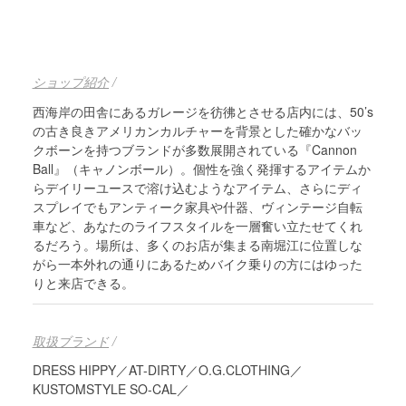
ショップ紹介
/
西海岸の田舎にあるガレージを彷彿とさせる店内には、50’s
の古き良きアメリカンカルチャーを背景とした確かなバッ
クボーンを持つブランドが多数展開されている『Cannon
Ball』（キャノンボール）。個性を強く発揮するアイテムか
らデイリーユースで溶け込むようなアイテム、さらにディ
スプレイでもアンティーク家具や什器、ヴィンテージ自転
車など、あなたのライフスタイルを一層奮い立たせてくれ
るだろう。場所は、多くのお店が集まる南堀江に位置しな
がら一本外れの通りにあるためバイク乗りの方にはゆった
りと来店できる。
取扱ブランド
/
DRESS HIPPY／AT-DIRTY／O.G.CLOTHING／
KUSTOMSTYLE SO-CAL／