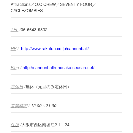
Attractions／O.C CREW／SEVENTY FOUR／
CYCLEZOMBIES
TEL
/
06-6643-9332
HP
/
http://www.rakuten.co.jp/cannonball/
Blog
/
http://cannonballrunosaka.seesaa.net/
定休日
/
無休（元旦のみ定休日）
営業時間
/
12:00～21:00
住所
/
大阪市西区南堀江2-11-24