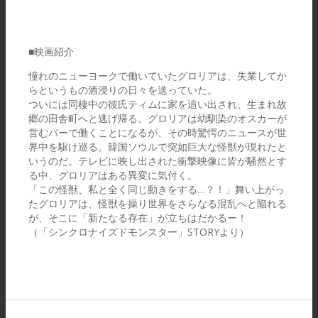
■映画紹介
憧れのニューヨークで働いていたグロリアは、失業してか
らというもの酒浸りの日々を送っていた。
ついには同棲中の彼氏ティムに家を追い出され、生まれ故
郷の田舎町へと逃げ帰る。グロリアは幼馴染のオスカーが
営むバーで働くことになるが、その時驚愕のニュースが世
界中を駆け巡る。韓国ソウルで突如巨大な怪獣が現れたと
いうのだ。テレビに映し出された衝撃映像に皆が騒然とす
る中、グロリアはある異変に気付く。
「この怪獣、私と全く同じ動きをする…？！」舞い上がっ
たグロリアは、怪獣を操り世界をさらなる混乱へと陥れる
が、そこに「新たなる存在」が立ちはだかるー！
（「シンクロナイズドモンスター」STORYより）