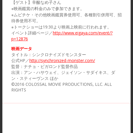
【ゲスト】辛酸なめ子さん
※映画鑑賞の料金のみで参加できます。
※ムビチケ・その他映画鑑賞券使用可、各種割引併用可、招
待券使用不可。
※トークショーは19:30より映画上映前に行われます。
イベント詳細ページ／
http://www.eigaya.com/event/?
p=12876
映画データ
タイトル：シンクロナイズドモンスター
公式HP／
http://synchronized-monster.com/
監督：ナチョ・ビガロンド監督作品
出演：アン・ハサウェイ、ジェイソン・サダイキス、ダ
ン・スティーヴンス ほか
©2016 COLOSSAL MOVIE PRODUCTIONS, LLC. ALL
RIGHTS