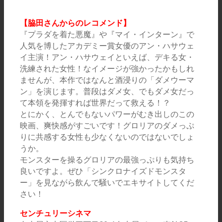
【脇田さんからのレコメンド】
『プラダを着た悪魔』や『マイ・インターン』で
人気を博したアカデミー賞女優のアン・ハサウェ
イ主演！アン・ハサウェイといえば、デキる女・
洗練された女性！なイメージが強かったかもしれ
ませんが、本作ではなんと酒浸りの「ダメウーマ
ン」を演じます。普段はダメ女、でもダメ女だっ
て本領を発揮すれば世界だって救える！？
とにかく、とんでもないパワーがむき出しのこの
映画、爽快感がすごいです！グロリアのダメっぷ
りに共感する女性も少なくないのではないでしょ
うか。
モンスターを操るグロリアの最強っぷりも気持ち
良いですよ。ぜひ「シンクロナイズドモンスタ
ー」を見ながら飲んで騒いでエキサイトしてくだ
さい！
センチュリーシネマ