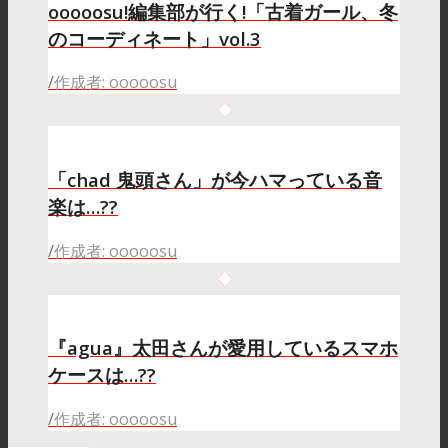
ooooosu!編集部が行く!「古着ガール、冬
のコーディネート」vol.3
/
作成者: ooooosu
「chad 鬼頭さん」が今ハマっている音
楽は…??
/
作成者: ooooosu
『agua』太田さんが愛用しているスマホ
ケースは…??
/
作成者: ooooosu