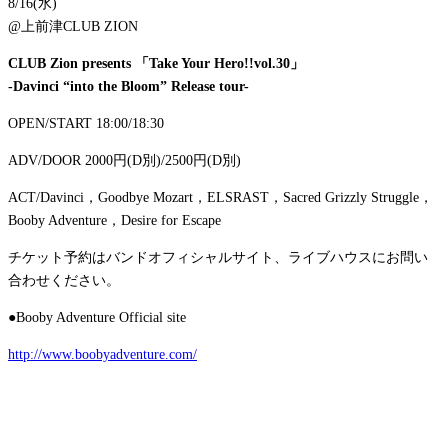
8/16(水)
@上前津CLUB ZION
CLUB Zion presents 「Take Your Hero!!vol.30」
-Davinci “into the Bloom” Release tour-
OPEN/START 18:00/18:30
ADV/DOOR 2000円(D別)/2500円(D別)
ACT/Davinci，Goodbye Mozart，ELSRAST，Sacred Grizzly Struggle，
Booby Adventure，Desire for Escape
チケット予約はバンドオフィシャルサイト、ライブハウスにお問い
合わせください。
●Booby Adventure Official site
http://www.boobyadventure.com/