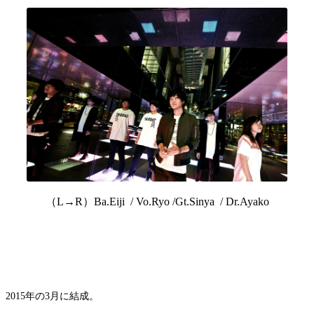
（L→R）Ba.Eiji / Vo.Ryo /Gt.Sinya / Dr.Ayako
2015年の3月に結成。