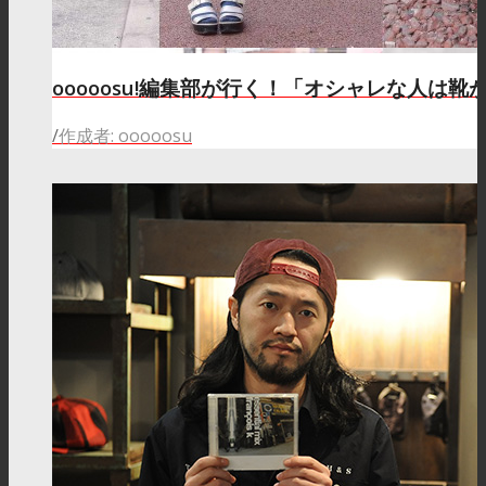
ooooosu!編集部が行く！「オシャレな人は靴が好
/
作成者: ooooosu