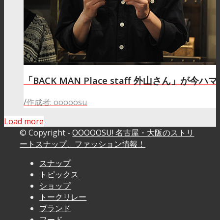
「BACK MAN Place staff 外山さん」が
/
作成者: ooooosu
Load more
© Copyright -
OOOOOSU! 名古屋・大阪のストリ
ートスナップ、ファッション情報！
スナップ
トピックス
ショップ
トークリレー
ブランド
フード