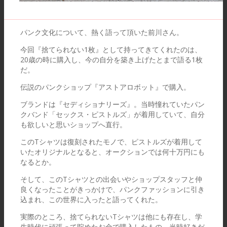
パンク文化について、熱く語って頂いた前川さん。
今回『捨てられない1枚』として持ってきてくれたのは、
20歳の時に購入し、今の自分を築き上げたとまで語る1枚
だ。
伝説のパンクショップ『アストアロボット』で購入。
ブランドは『セディショナリーズ』。当時憧れていたパン
クバンド「セックス・ピストルズ」が着用していて、自分
も欲しいと思いショップへ直行。
このTシャツは復刻されたモノで、ピストルズが着用して
いたオリジナルとなると、オークションでは何十万円にも
なるとか。
そして、このTシャツとの出会いやショップスタッフと仲
良くなったことがきっかけで、パンクファッションに引き
込まれ、この世界に入ったと語ってくれた。
実際のところ、捨てられないTシャツは他にも存在し、学
生時代に頑張って貯めたお金で購入したもの、当時好きだ