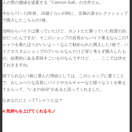
人の男の価値を提案する『Cannon Ball』の大作さん。
今から11～12年前、20歳ぐらいの時に、京都の某セレクトショップ
で購入したこちらの1枚。
当時からバイクは乗っていたけど、ホントただ乗っていた程度の自
分だったんですが、そこのショップの店長からバイク乗るならこのT
シャツを着たほうがいいよ～！なんて勧められた購入した1枚で、バ
イクカスタムショップのアパレルなんだけど深く考えず購入したも
の。結果的にある意味すごいものなんですけど、、、ここでは伏せ
ておきますね。
捨てられない1枚に選んだ理由としては、このショップに通うこと
で、おしゃべりな店長にバイクやカルチャーなど様々なコトを教え
てもらって、“いまの自分”があると語ってくれました。
Q.あなたにとってTシャツとは？
A.気持ちを上げてくれるモノ