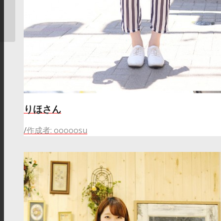
（右）中島さん
りほさん
/
作成者: ooooosu