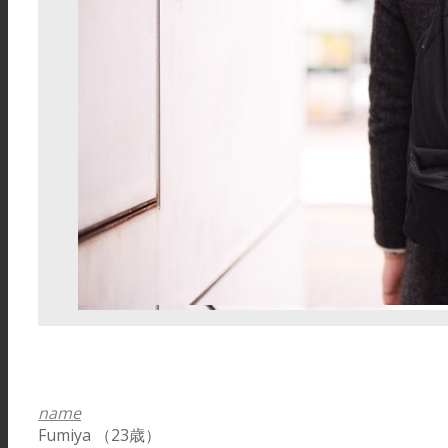
name
Fumiya （23歳）