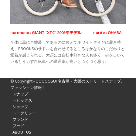
norimono : GIANT “XTC” 2005年モデル norite : OHARA
全体は黒に全塗装してあるのに敢えてホワイトタイヤに履き替
え、BROOKSのサドルを合わせてるところはかなりのこだわりと
愛着が感じられる。大須には自転車好きな人も多く、街を歩いて
いるとイカす自転車への遭遇率が高いとつくづく思う。
© Copyright -
OOOOOSU! 名古屋・大阪のストリートスナップ、
ファッション情報！
スナップ
トピックス
ショップ
トークリレー
ブランド
フード
ABOUT US