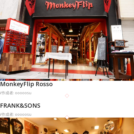
MonkeyFlip Rosso
/
作成者: ooooosu
FRANK&SONS
/
作成者: ooooosu