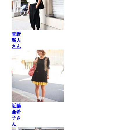
菅野
瑠人
さん
近藤
亜希
子さ
ん