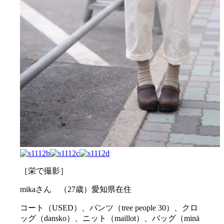
［栄で撮影］
mikaさん （27歳）愛知県在住
コート（USED）、パンツ（tree people 30）、クロ
ッグ（dansko）、ニット（maillot）、バッグ（minä