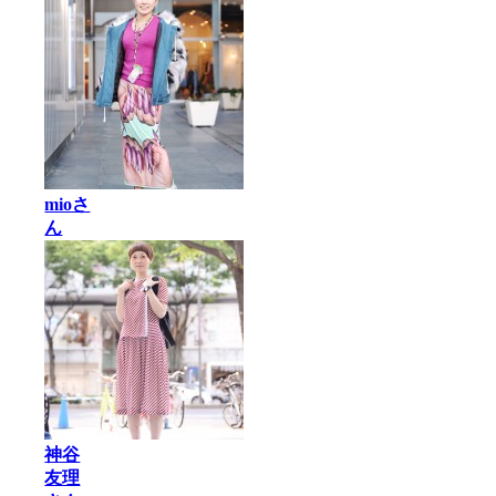
mioさ
ん
神谷
友理