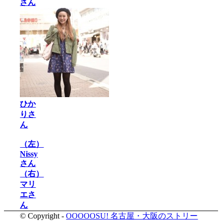
さん
ひか
りさ
ん
（左）
Nissy
さん
（右）
マリ
エさ
ん
© Copyright -
OOOOOSU! 名古屋・大阪のストリー