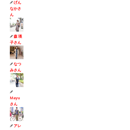
げん
なかさ
ん
森 瑛
子さん
なつ
みさん
Mayu
さん
アレ