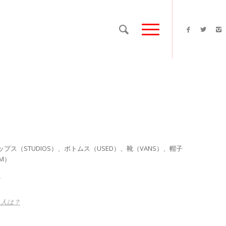
、トップス（STUDIOS）、ボトムス（USED）、靴（VANS）、帽子
SM）
？
る人は？