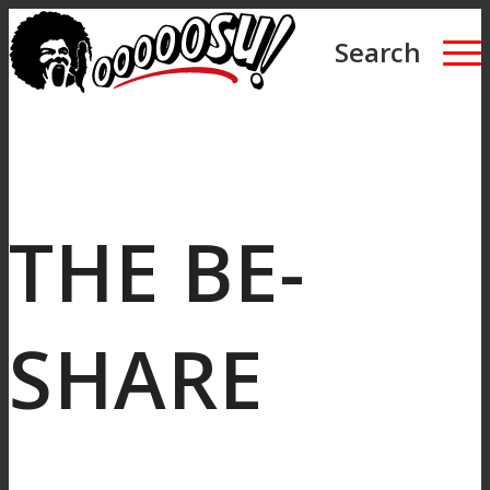
Search
THE BE-
SHARE