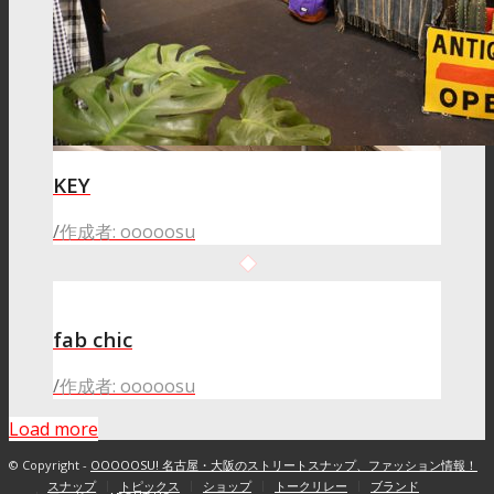
KEY
/
作成者: ooooosu
fab chic
/
作成者: ooooosu
Load more
© Copyright -
OOOOOSU! 名古屋・大阪のストリートスナップ、ファッション情報！
スナップ
トピックス
ショップ
トークリレー
ブランド