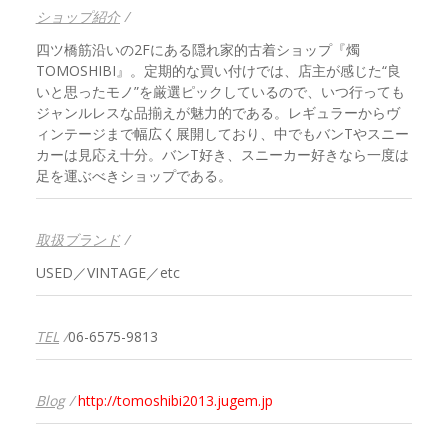
ショップ紹介
/
四ツ橋筋沿いの2Fにある隠れ家的古着ショップ『燭
TOMOSHIBI』。定期的な買い付けでは、店主が感じた“良
いと思ったモノ”を厳選ピックしているので、いつ行っても
ジャンルレスな品揃えが魅力的である。レギュラーからヴ
ィンテージまで幅広く展開しており、中でもバンTやスニー
カーは見応え十分。バンT好き、スニーカー好きなら一度は
足を運ぶべきショップである。
取扱ブランド
/
USED／VINTAGE／etc
TEL
/
06-6575-9813
Blog
/
http://tomoshibi2013.jugem.jp