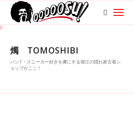
燭 TOMOSHIBI
バンT・スニーカー好きを虜にする堀江の隠れ家古着シ
ョップがここ！