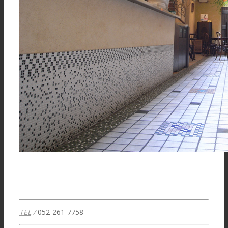
TEL
/
052-261-7758