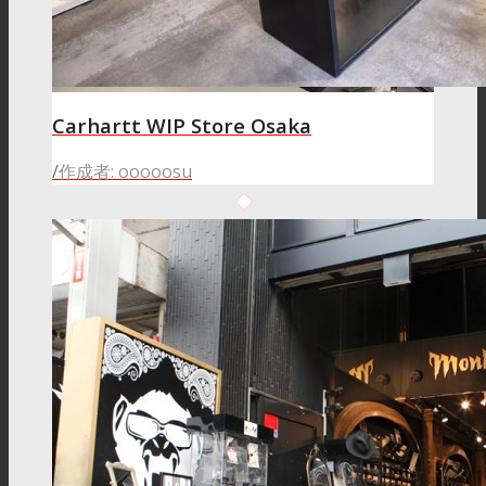
Carhartt WIP Store Osaka
/
作成者: ooooosu