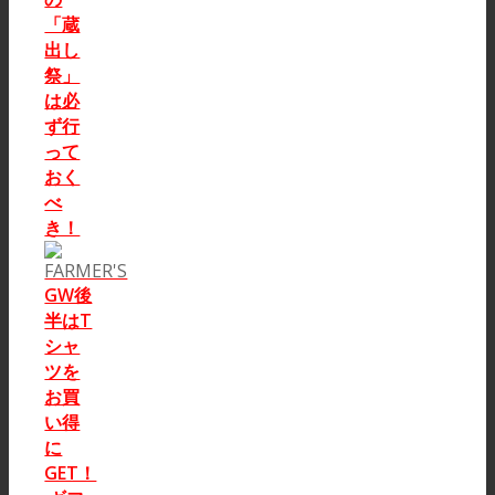
「蔵
出し
祭」
は必
ず行
って
おく
べ
き！
GW後
半はT
シャ
ツを
お買
い得
に
GET！