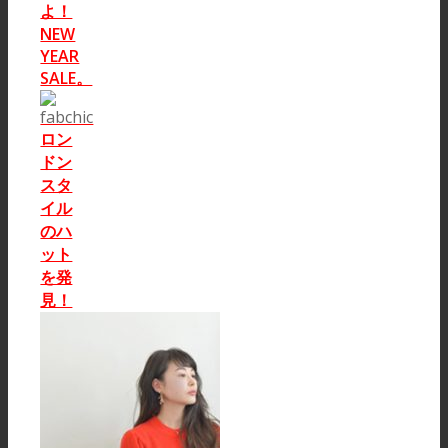
よ！
NEW
YEAR
SALE。
ロン
ドン
スタ
イル
のハ
ット
を発
見！