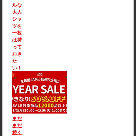
ルな
大人
シャ
ツを
一枚
は持
って
おき
た
い！
まだ
まだ
続く