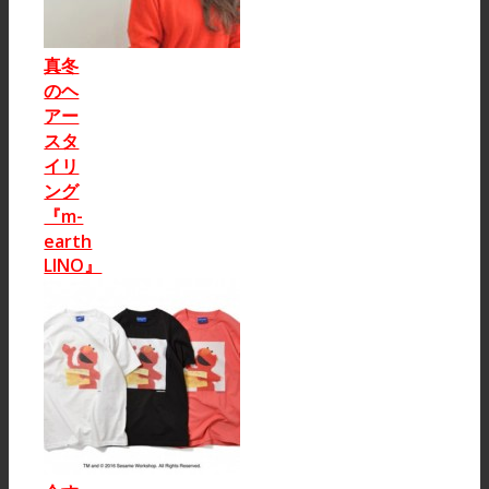
真冬
のヘ
アー
スタ
イリ
ング
『m-
earth
LINO』