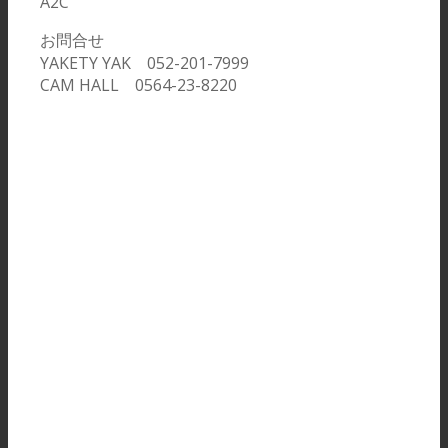
A2C
お問合せ
YAKETY YAK 052-201-7999
CAM HALL 0564-23-8220