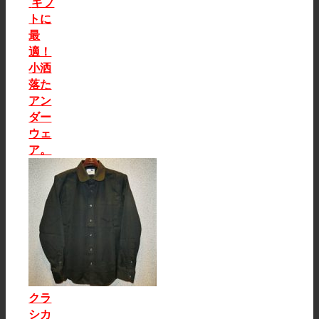
ギフ
トに
最
適！
小洒
落た
アン
ダー
ウェ
ア。
クラ
シカ