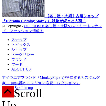
【名古屋・大須】古着ショップ
『Diorama Clothing Store』に秋物が続々と入荷！
© Copyright -
OOOOOSU! 名古屋・大阪のストリートスナッ
プ、ファッション情報！
スナップ
トピックス
ショップ
トークリレー
ブランド
フード
ABOUT US
アイウエアブランド『MonkeyFlip』が開催するカスタムグ
�...
編集部BLOG「2017 春夏コレクション」
Scroll
Scroll to top
Up