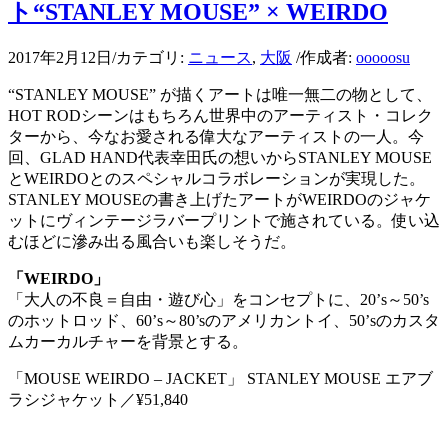
ト“STANLEY MOUSE” × WEIRDO
2017年2月12日
/
カテゴリ:
ニュース
,
大阪
/
作成者:
ooooosu
“STANLEY MOUSE” が描くアートは唯一無二の物として、
HOT RODシーンはもちろん世界中のアーティスト・コレク
ターから、今なお愛される偉大なアーティストの一人。今
回、GLAD HAND代表幸田氏の想いからSTANLEY MOUSE
とWEIRDOとのスペシャルコラボレーションが実現した。
STANLEY MOUSEの書き上げたアートがWEIRDOのジャケ
ットにヴィンテージラバープリントで施されている。使い込
むほどに滲み出る風合いも楽しそうだ。
「WEIRDO」
「大人の不良＝自由・遊び心」をコンセプトに、20’s～50’s
のホットロッド、60’s～80’sのアメリカントイ、50’sのカスタ
ムカーカルチャーを背景とする。
「MOUSE WEIRDO – JACKET」 STANLEY MOUSE エアブ
ラシジャケット／¥51,840