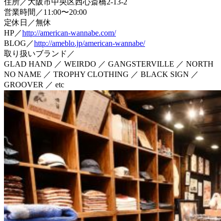
住所／大阪市中央区西心斎橋2-13-2
営業時間／11:00〜20:00
定休日／無休
HP／
http://american-wannabe.com/
BLOG／
http://ameblo.jp/american-wannabe/
取り扱いブランド／
GLAD HAND ／ WEIRDO ／ GANGSTERVILLE ／ NORTH
NO NAME ／ TROPHY CLOTHING ／ BLACK SIGN ／
GROOVER ／ etc