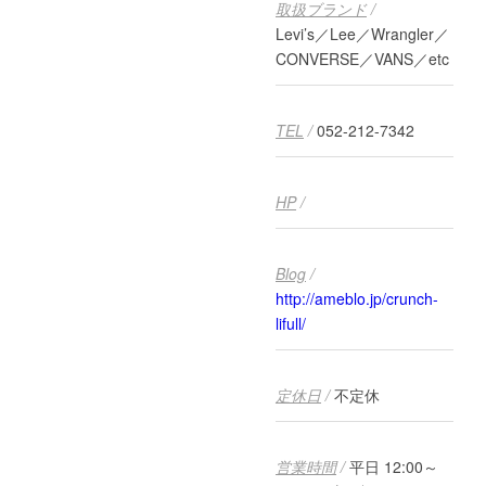
取扱ブランド
/
Levi’s／Lee／Wrangler／
CONVERSE／VANS／etc
TEL
/
052-212-7342
HP
/
Blog
/
http://ameblo.jp/crunch-
lifull/
定休日
/
不定休
営業時間
/
平日 12:00～