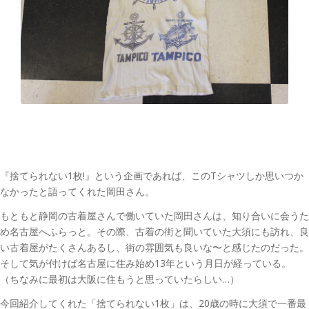
『捨てられない1枚!』という企画であれば、このTシャツしか思いつか
なかったと語ってくれた岡田さん。
もともと静岡の古着屋さんで働いていた岡田さんは、知り合いに会うた
め名古屋へふらっと。その際、古着の街と聞いていた大須にも訪れ、良
い古着屋がたくさんあるし、街の雰囲気も良いな〜と感じたのだった。
そして気が付けば名古屋に住み始め13年という月日が経っている。
（ちなみに最初は大阪に住もうと思っていたらしい…）
今回紹介してくれた「捨てられない1枚」は、20歳の時に大須で一番最