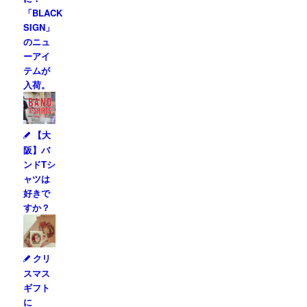
「BLACK
SIGN」
のニュ
ーアイ
テムが
入荷。
【大
阪】バ
ンドTシ
ャツは
好きで
すか？
クリ
スマス
ギフト
に