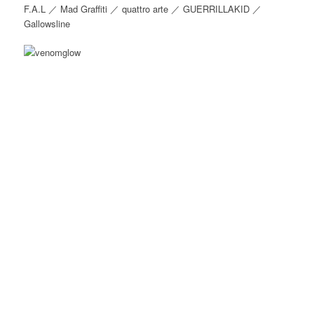
F.A.L ／ Mad Graffiti ／ quattro arte ／ GUERRILLAKID ／
Gallowsline