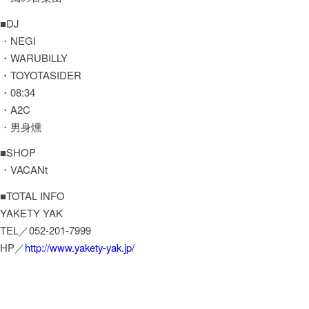
■DJ
・NEGI
・WARUBILLY
・TOYOTASIDER
・08:34
・A2C
・男身燻
■SHOP
・VACANt
■TOTAL INFO
YAKETY YAK
TEL／052-201-7999
HP／
http://www.yakety-yak.jp/