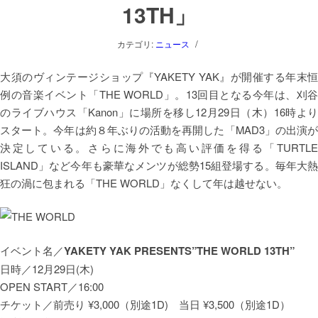
13TH」
/
カテゴリ:
ニュース
大須のヴィンテージショップ『YAKETY YAK』が開催する年末恒
例の音楽イベント「THE WORLD」。13回目となる今年は、刈谷
のライブハウス「Kanon」に場所を移し12月29日（木）16時より
スタート。今年は約８年ぶりの活動を再開した「MAD3」の出演が
決定している。さらに海外でも高い評価を得る「TURTLE
ISLAND」など今年も豪華なメンツが総勢15組登場する。毎年大熱
狂の渦に包まれる「THE WORLD」なくして年は越せない。
イベント名／
YAKETY YAK PRESENTS”THE WORLD 13TH”
日時／12月29日(木)
OPEN START／16:00
チケット／前売り ¥3,000（別途1D) 当日 ¥3,500（別途1D）