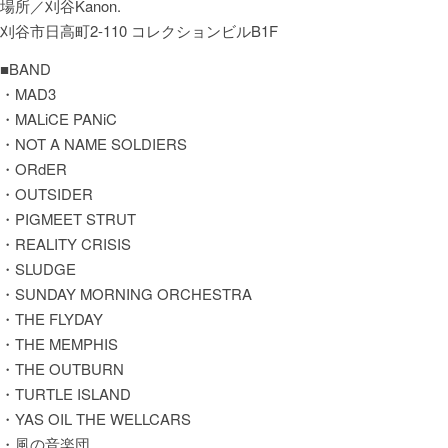
場所／刈谷Kanon.
刈谷市日高町2-110 コレクションビルB1F
■BAND
・MAD3
・MALiCE PANiC
・NOT A NAME SOLDIERS
・ORdER
・OUTSIDER
・PIGMEET STRUT
・REALITY CRISIS
・SLUDGE
・SUNDAY MORNING ORCHESTRA
・THE FLYDAY
・THE MEMPHIS
・THE OUTBURN
・TURTLE ISLAND
・YAS OIL THE WELLCARS
・風の音楽団