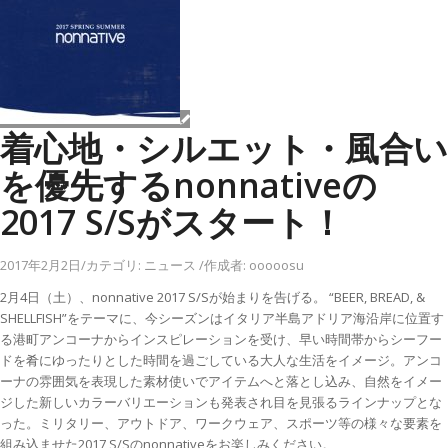
着心地・シルエット・風合い
を優先するnonnativeの
2017 S/Sがスタート！
2017年2月2日
/
カテゴリ:
ニュース
/
作成者:
ooooosu
2月4日（土）、nonnative 2017 S/Sが始まりを告げる。 “BEER, BREAD, &
SHELLFISH”をテーマに、今シーズンはイタリア半島アドリア海沿岸に位置す
る港町アンコーナからインスピレーションを受け、早い時間帯からシーフー
ドを肴にゆったりとした時間を過ごしている大人な生活をイメージ。アンコ
ーナの雰囲気を表現した素材使いでアイテムへと落とし込み、自然をイメー
ジした新しいカラーバリエーションも発表され目を見張るラインナップとな
った。ミリタリー、アウトドア、ワークウェア、スポーツ等の様々な要素を
組み込ませた2017 S/Sのnonnativeをお楽しみください。