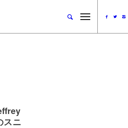
rey
のスニ