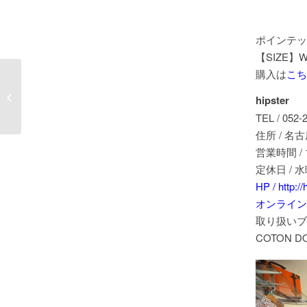
ポインテッドト
【SIZE】WH
購入は
こち
海外ミュージシャンも
愛用するUKロックブラ
hipster
ンド「DISTURBIA...
TEL / 052-
住所 / 名古
営業時間 / 1
定休日 / 
HP / http://h
オンラインショップ
取り扱いブ
COTON DOU