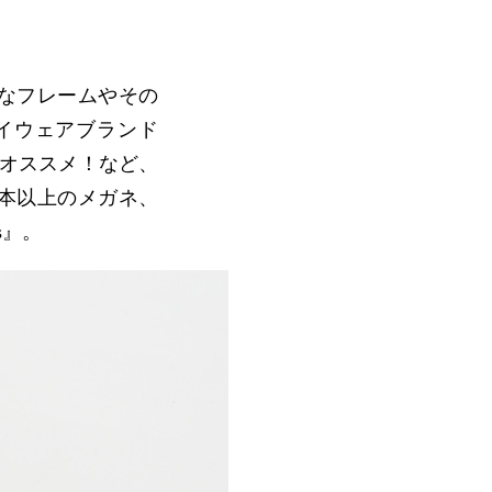
々なフレームやその
イウェアブランド
にオススメ！など、
0本以上のメガネ、
s』。