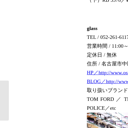
glass
TEL / 052-261-611
営業時間 / 11:00～
定休日 / 無休
住所 / 名古屋市中区
HP／http://www.osu
BLOG／http://www.o
取り扱いブランド
買えば買うほどお得！
『FARMER’S 本店』の
TOM FORD ／ T
サマーセー...
POLICE／etc