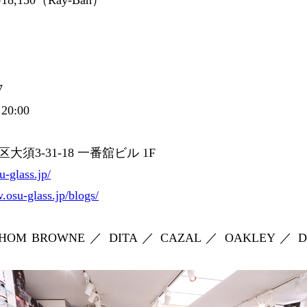
7
20:00
大須3-31-18 一番舘ビル 1F
-glass.jp/
su-glass.jp/blogs/
HOM BROWNE ／ DITA ／ CAZAL ／ OAKLEY ／ Dio